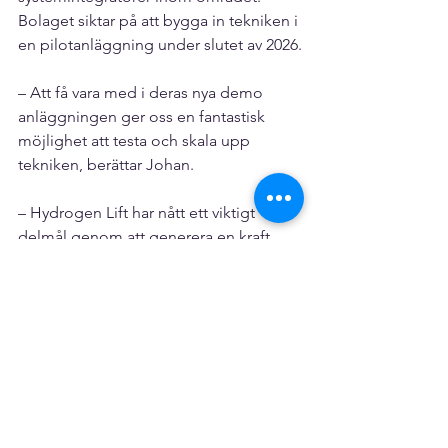
Bolaget siktar på att bygga in tekniken i 
en pilotanläggning under slutet av 2026.
– Att få vara med i deras nya demo 
anläggningen ger oss en fantastisk 
möjlighet att testa och skala upp 
tekniken, berättar Johan.
– Hydrogen Lift har nått ett viktigt 
delmål genom att generera en kraft 
som går att omvandla till elektricitet. 
Våra uppnådda resultat är över 
förväntan och ger ett bra utgångsläge 
att förverkliga visionen om att skapa 
elektricitet på ett helt nytt sätt, avslutar 
Johan Nellbeck.
I samband med visning och 